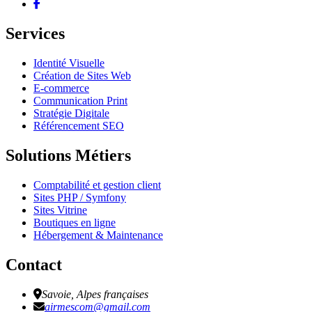
Services
Identité Visuelle
Création de Sites Web
E-commerce
Communication Print
Stratégie Digitale
Référencement SEO
Solutions Métiers
Comptabilité et gestion client
Sites PHP / Symfony
Sites Vitrine
Boutiques en ligne
Hébergement & Maintenance
Contact
Savoie, Alpes françaises
airmescom@gmail.com