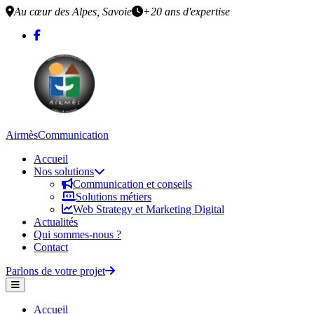
Aller au contenu principal
Au cœur des Alpes, Savoie
+20 ans d'expertise
Airmès
Communication
Accueil
Nos solutions
Communication et conseils
Solutions métiers
Web Strategy et Marketing Digital
Actualités
Qui sommes-nous ?
Contact
Parlons de votre projet
Accueil